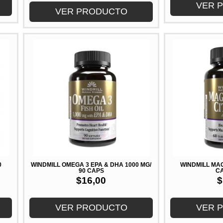
VER 
VER PRODUCTO
0
WINDMILL OMEGA 3 EPA & DHA 1000 MG/
WINDMILL MA
90 CAPS
C
$
16,00
$
VER PRODUCTO
VER 