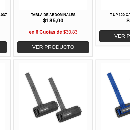
1037
TABLA DE ABDOMINALES
T-UP 120 
$
185,00
$
en 6 Cuotas de
$30.83
VER 
VER PRODUCTO