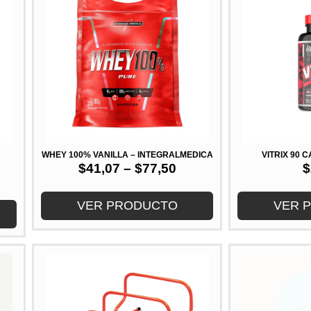
WHEY 100% VANILLA – INTEGRALMEDICA
VITRIX 90
$
41,07
–
$
77,50
$
VER PRODUCTO
VER 