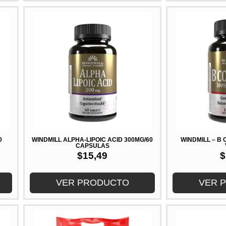
0
WINDMILL ALPHA-LIPOIC ACID 300MG/60
WINDMILL – B
CAPSULAS
$
15,49
$
VER PRODUCTO
VER 