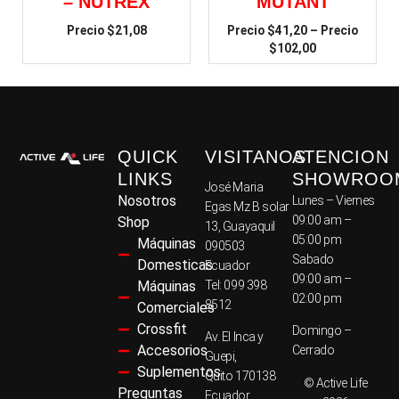
– NUTREX
MUTANT
$
21,08
$
41,20
–
$
102,00
QUICK
VISITANOS
ATENCION
LINKS
SHOWROO
José Maria
Nosotros
Lunes – Viernes
Egas Mz B solar
09:00 am –
Shop
13, Guayaquil
05:00 pm
Máquinas
090503
Sabado
Domesticas
Ecuador
09:00 am –
Máquinas
Tel: 099 398
02:00 pm
8512
Comerciales
Crossfit
Domingo –
Av. El Inca y
Accesorios
Cerrado
Guepi,
Suplementos
Quito 170138
© Active Life
Preguntas
Ecuador