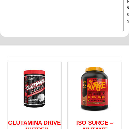
a
s
GLUTAMINA DRIVE
ISO SURGE –