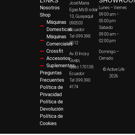
LINKS
SHOWROO
José Maria
Nosotros
Lunes – Viernes
Egas Mz B solar
09:00 am –
Shop
13, Guayaquil
05:00 pm
Máquinas
090503
Sabado
Domesticas
Ecuador
09:00 am –
Máquinas
Tel: 099 398
02:00 pm
8512
Comerciales
Crossfit
Domingo –
Av. El Inca y
Accesorios
Cerrado
Guepi,
Suplementos
Quito 170138
© Active Life
Preguntas
Ecuador
2026
Frecuentes
Tel: 099 390
Política de
4174
Privacidad
Política de
Devolución
Política de
Cookies