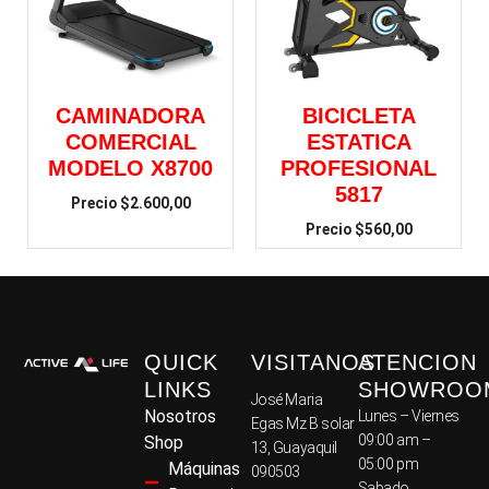
CAMINADORA
BICICLETA
COMERCIAL
ESTATICA
MODELO X8700
PROFESIONAL
5817
$
2.600,00
$
560,00
QUICK
VISITANOS
ATENCION
LINKS
SHOWROO
José Maria
Nosotros
Lunes – Viernes
Egas Mz B solar
09:00 am –
Shop
13, Guayaquil
05:00 pm
Máquinas
090503
Sabado