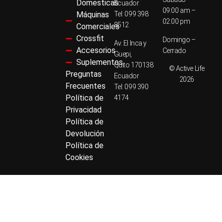
Domesticas
Ecuador
09:00 am –
Máquinas
Tel: 099 398
02:00 pm
8512
Comerciales
Crossfit
Domingo –
Av. El Inca y
Accesorios
Cerrado
Guepi,
Suplementos
Quito 170138
© Active Life
Preguntas
Ecuador
2026
Frecuentes
Tel: 099 390
Política de
4174
Privacidad
Política de
Devolución
Política de
Cookies