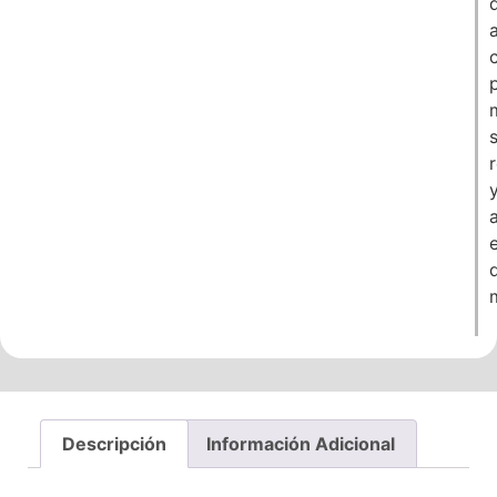
a
e
Descripción
Información Adicional