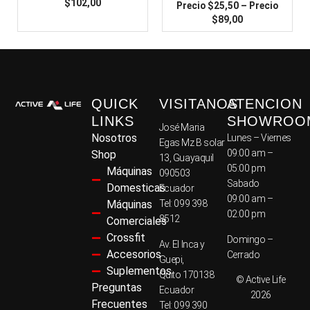
$
102,00
$
25,50
–
$
89,00
QUICK
VISITANOS
ATENCION
LINKS
SHOWROO
José Maria
Nosotros
Lunes – Viernes
Egas Mz B solar
09:00 am –
Shop
13, Guayaquil
05:00 pm
Máquinas
090503
Sabado
Domesticas
Ecuador
09:00 am –
Máquinas
Tel: 099 398
02:00 pm
8512
Comerciales
Crossfit
Domingo –
Av. El Inca y
Accesorios
Cerrado
Guepi,
Suplementos
Quito 170138
© Active Life
Preguntas
Ecuador
2026
Frecuentes
Tel: 099 390