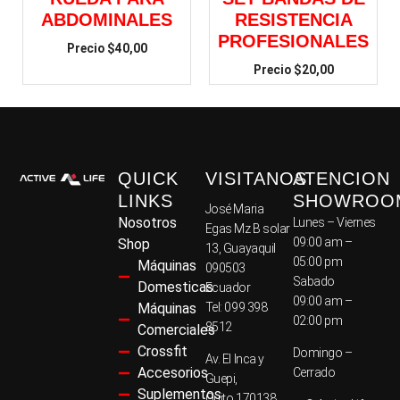
ABDOMINALES
RESISTENCIA
PROFESIONALES
$
40,00
$
20,00
QUICK
VISITANOS
ATENCION
LINKS
SHOWROO
José Maria
Nosotros
Lunes – Viernes
Egas Mz B solar
09:00 am –
Shop
13, Guayaquil
05:00 pm
Máquinas
090503
Sabado
Domesticas
Ecuador
09:00 am –
Máquinas
Tel: 099 398
02:00 pm
8512
Comerciales
Crossfit
Domingo –
Av. El Inca y
Accesorios
Cerrado
Guepi,
Suplementos
Quito 170138