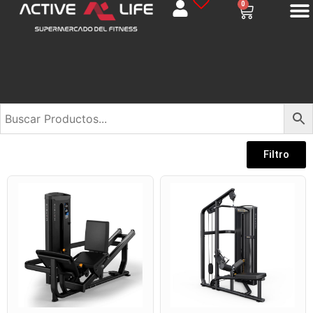
0
COMERCIAL
Filtro
CROSSFIT
DOMESTICO
PROMO COMERCIAL
PROMO DOMESTICO
UNCATEGORIZED
ACCESORIOS
BANCOS
BANCOS OLIMPICOS
BARRA/PESAS
BOXING
CARDIO
CROSSFIT