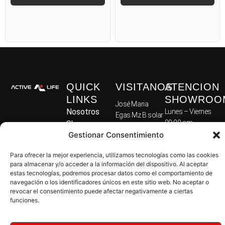
SELECTION PLUS
USO DOMESTICO
YOGA & PILATES
QUICK
VISITANOS
ATENCION
LINKS
SHOWROO
José Maria
Nosotros
Lunes – Viernes
Egas Mz B solar
09:00 am –
Shop
13, Guayaquil
05:00 pm
Gestionar Consentimiento
Máquinas
090503
Sabado
Domesticas
Ecuador
Para ofrecer la mejor experiencia, utilizamos tecnologías como las cookies
09:00 am –
Máquinas
Tel: 099 398
para almacenar y/o acceder a la información del dispositivo. Al aceptar
02:00 pm
8512
Comerciales
estas tecnologías, podremos procesar datos como el comportamiento de
navegación o los identificadores únicos en este sitio web. No aceptar o
Crossfit
Domingo –
Av. El Inca y
revocar el consentimiento puede afectar negativamente a ciertas
Accesorios
Cerrado
Guepi,
funciones.
Suplementos
Quito 170138
© Active Life
Preguntas
Ecuador