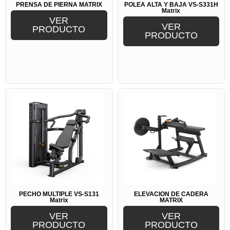
FAMILIA
PRENSA DE PIERNA MATRIX
POLEA ALTA Y BAJA VS-S331H
Matrix
FUNCIONAL
VER
LÍNEA EQUINOX
VER
PRODUCTO
LÍNEA GOLDEN HUNTER
PRODUCTO
MULTIFUNCIONAL
MULTIFUNCIONAL
ORGANIZADORES
PESO INTEGRADO
PESO LIBRE
PISOS
PROMOS
RACKS
REHABILITACION
SUPLEMENTOS
TODO SUPLEMENTOS
USO COMERCIAL
CARDIOVASCULAR
LINEA PREMIUM
MAQUINAS
MATRIX
BANCO MATRIX
PECHO MÚLTIPLE VS-S131
ELEVACIÓN DE CADERA
CARDIO MATRIX
Matrix
MATRIX
MAQUINA MATRIX
VER
VER
PESO INTEGRADO
PRODUCTO
PRODUCTO
PESO LIBRE