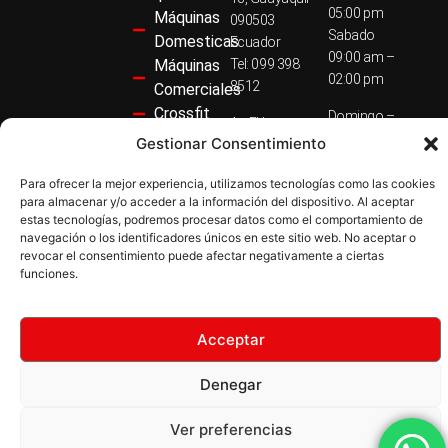
ESCALERAS
05:00 pm
Máquinas
090503
REMO
Sabado
Domesticas
Ecuador
CROSSFIT
09:00 am –
FAMILIA
Máquinas
Tel: 099 398
02:00 pm
FUNCIONAL
8512
Comerciales
LÍNEA EQUINOX
Crossfit
LÍNEA GOLDEN HUNTER
Domingo –
Av. El Inca y
MULTIFUNCIONAL
Accesorios
Cerrado
Gestionar Consentimiento
Guepi,
MULTIFUNCIONAL
Suplementos
Quito 170138
ORGANIZADORES
© Active Life
Para ofrecer la mejor experiencia, utilizamos tecnologías como las cookies
Preguntas
PESO INTEGRADO
Ecuador
2026
para almacenar y/o acceder a la información del dispositivo. Al aceptar
PESO LIBRE
Frecuentes
Tel: 099 390
estas tecnologías, podremos procesar datos como el comportamiento de
PISOS
Política de
4174
navegación o los identificadores únicos en este sitio web. No aceptar o
PROMOS
revocar el consentimiento puede afectar negativamente a ciertas
Privacidad
RACKS
funciones.
REHABILITACION
Política de
SUPLEMENTOS
Devolución
TODO SUPLEMENTOS
Política de
USO COMERCIAL
Acceptar
USO DOMESTICO
Cookies
YOGA & PILATES
Denegar
Ver preferencias