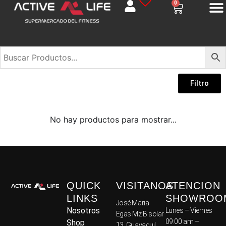
0
COMERCIAL
Filtro
CROSSFIT
DOMESTICO
PROMO COMERCIAL
PROMO DOMESTICO
No hay productos para mostrar...
UNCATEGORIZED
ACCESORIOS
BANCOS
BANCOS OLIMPICOS
BARRA/PESAS
BOXING
QUICK
VISITANOS
ATENCION
CARDIO
BICICLETA
LINKS
SHOWROO
BICICLETAS
José Maria
Nosotros
Lunes – Viernes
CAMINADORAS
Egas Mz B solar
ELIPTICAS
09:00 am –
Shop
13, Guayaquil