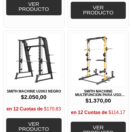
VER
VER
PRODUCTO
PRODUCTO
SMITH MACHINE U2063 NEGRO
SMITH MACHINE
MULTIFUNCION PARA USO
$
2.050,00
DOMESTICO
$
1.370,00
en 12 Cuotas de
$170.83
en 12 Cuotas de
$114.17
VER
VER
PRODUCTO