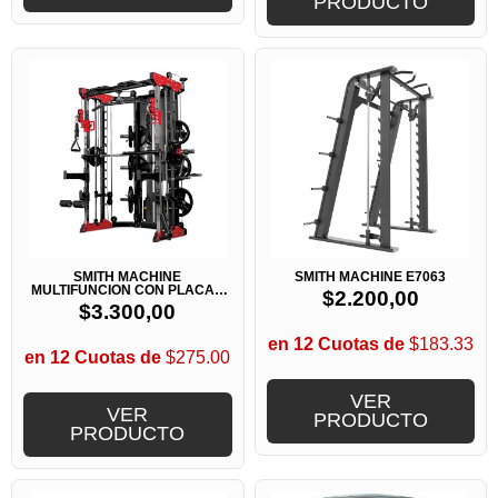
PRODUCTO
SMITH MACHINE
SMITH MACHINE E7063
MULTIFUNCION CON PLACAS
$
2.200,00
BK3058
$
3.300,00
en 12 Cuotas de
$183.33
en 12 Cuotas de
$275.00
VER
VER
PRODUCTO
PRODUCTO