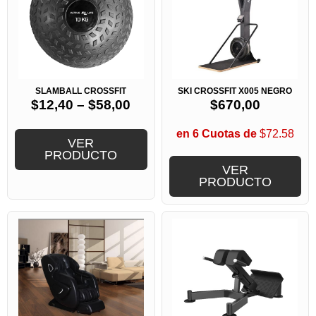
SLAMBALL CROSSFIT
SKI CROSSFIT X005 NEGRO
$
12,40
–
$
58,00
$
670,00
en 6 Cuotas de
$72.58
VER
PRODUCTO
VER
PRODUCTO