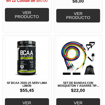
en 12 Cuotas de
$80.00
$
8,00
VER
VER
PRODUCTO
PRODUCTO
SF BCAA 350G 25 SERV LIMA
SET DE BANDAS CON
LIMON
MOSQUETON Y AGARRE TIPO
MANOPLA
$
55,45
$
22,00
VER
VER