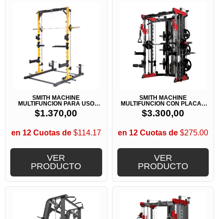
SMITH MACHINE
SMITH MACHINE
MULTIFUNCION PARA USO
MULTIFUNCION CON PLACAS
DOMESTICO
BK3058
$
1.370,00
$
3.300,00
en 12 Cuotas de
$114.17
en 12 Cuotas de
$275.00
VER
VER
PRODUCTO
PRODUCTO