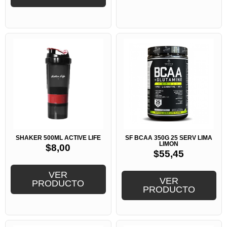
SHAKER 500ML ACTIVE LIFE
SF BCAA 350G 25 SERV LIMA
LIMON
$
8,00
$
55,45
VER
VER
PRODUCTO
PRODUCTO