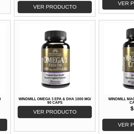
VER 
VER PRODUCTO
0
WINDMILL OMEGA 3 EPA & DHA 1000 MG/
WINDMILL MA
90 CAPS
C
$
VER PRODUCTO
VER 