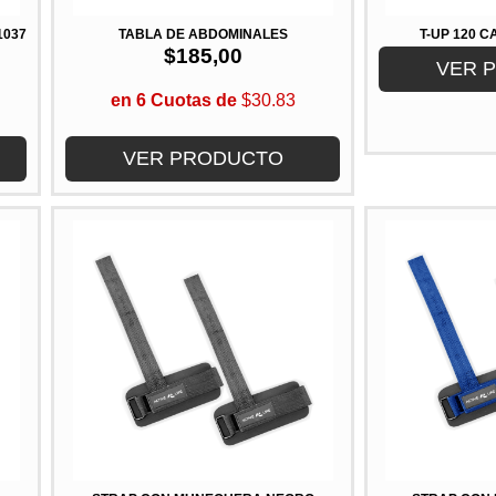
1037
TABLA DE ABDOMINALES
T-UP 120 
$
185,00
VER 
en 6 Cuotas de
$30.83
VER PRODUCTO