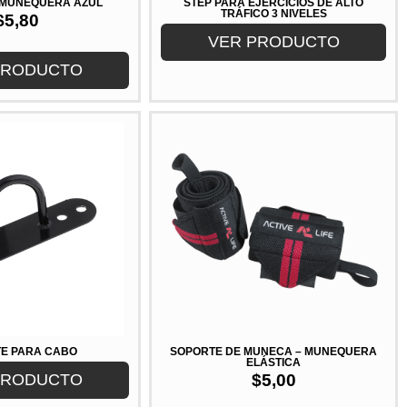
 MUÑEQUERA AZUL
STEP PARA EJERCICIOS DE ALTO
TRÁFICO 3 NIVELES
$
5,80
VER PRODUCTO
PRODUCTO
E PARA CABO
SOPORTE DE MUÑECA – MUÑEQUERA
ELÁSTICA
PRODUCTO
$
5,00