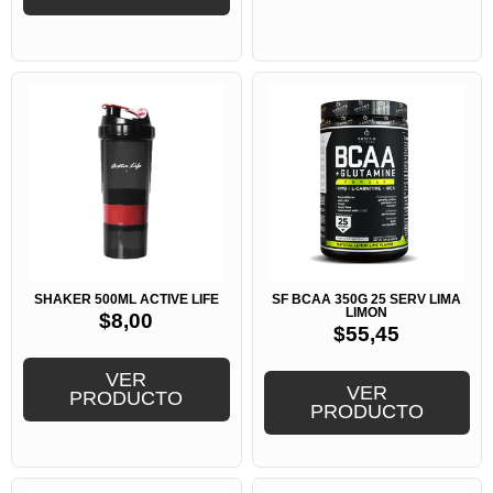
SHAKER 500ML ACTIVE LIFE
SF BCAA 350G 25 SERV LIMA
LIMON
$
8,00
$
55,45
VER
VER
PRODUCTO
PRODUCTO