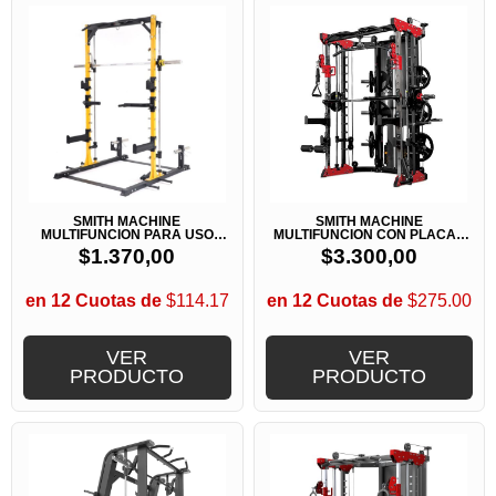
SMITH MACHINE
SMITH MACHINE
MULTIFUNCION PARA USO
MULTIFUNCION CON PLACAS
DOMESTICO
BK3058
$
1.370,00
$
3.300,00
en 12 Cuotas de
$114.17
en 12 Cuotas de
$275.00
VER
VER
PRODUCTO
PRODUCTO