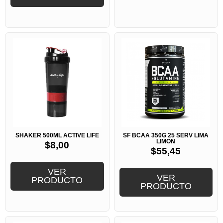
SHAKER 500ML ACTIVE LIFE
SF BCAA 350G 25 SERV LIMA
LIMON
$
8,00
$
55,45
VER
VER
PRODUCTO
PRODUCTO