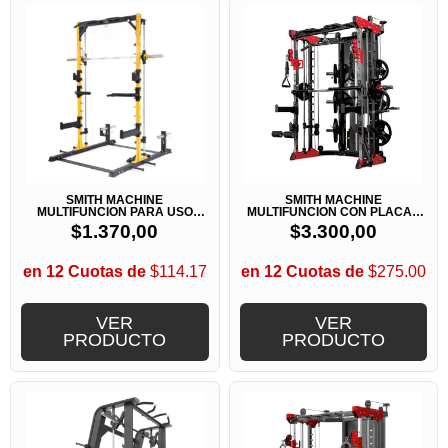
SMITH MACHINE
SMITH MACHINE
MULTIFUNCION PARA USO
MULTIFUNCION CON PLACAS
DOMESTICO
BK3058
$
1.370,00
$
3.300,00
en 12 Cuotas de
$114.17
en 12 Cuotas de
$275.00
VER
VER
PRODUCTO
PRODUCTO