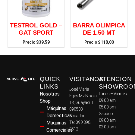
TESTROL GOLD –
BARRA OLIMPICA
GAT SPORT
DE 1.50 MT
$
39,59
$
118,00
QUICK
VISITANOS
ATENCION
LINKS
SHOWROO
José Maria
Nosotros
Lunes – Viernes
Egas Mz B solar
09:00 am –
Shop
13, Guayaquil
05:00 pm
Máquinas
090503
Sabado
Domesticas
Ecuador
09:00 am –
Máquinas
Tel: 099 398
02:00 pm
8512
Comerciales