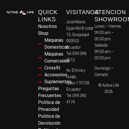
QUICK
VISITANOS
ATENCION
LINKS
SHOWROO
José Maria
Nosotros
Lunes – Viernes
Egas Mz B solar
09:00 am –
Shop
13, Guayaquil
05:00 pm
Máquinas
090503
Sabado
Domesticas
Ecuador
09:00 am –
Máquinas
Tel: 099 398
02:00 pm
8512
Comerciales
Crossfit
Domingo –
Av. El Inca y
Accesorios
Cerrado
Guepi,
Suplementos
Quito 170138
© Active Life
Preguntas
Ecuador
2026
Frecuentes
Tel: 099 390
Política de
4174
Privacidad
Política de
Devolución