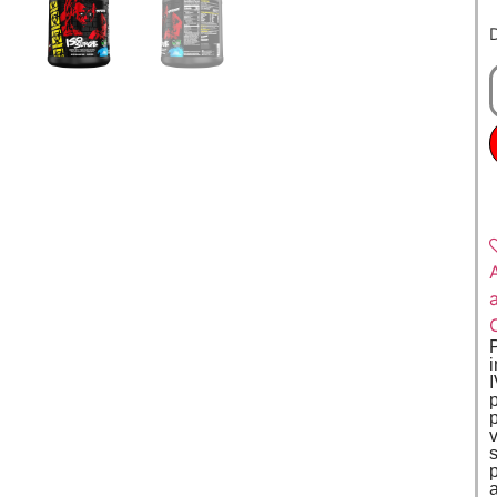
v
s
a