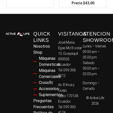
$
43,00
QUICK
VISITANOS
ATENCION
LINKS
SHOWROO
José Maria
Nosotros
Lunes – Viernes
Egas Mz B solar
09:00 am –
Shop
13, Guayaquil
05:00 pm
Máquinas
090503
Sabado
Domesticas
Ecuador
09:00 am –
Máquinas
Tel: 099 398
02:00 pm
8512
Comerciales
Crossfit
Domingo –
Av. El Inca y
Accesorios
Cerrado
Guepi,
Suplementos
Quito 170138
© Active Life
Preguntas
Ecuador
2026
Frecuentes
Tel: 099 390
Política de
4174