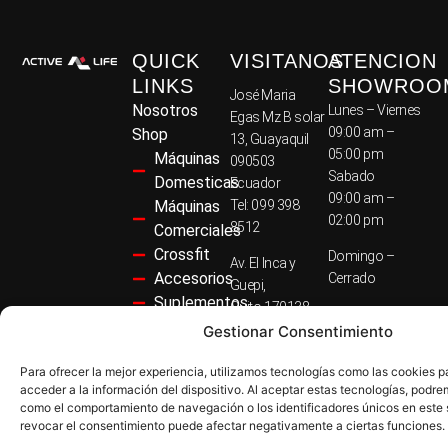
QUICK
VISITANOS
ATENCION
LINKS
SHOWROO
José Maria
Nosotros
Lunes – Viernes
Egas Mz B solar
09:00 am –
Shop
13, Guayaquil
05:00 pm
Máquinas
090503
Sabado
Domesticas
Ecuador
09:00 am –
Máquinas
Tel: 099 398
02:00 pm
8512
Comerciales
Crossfit
Domingo –
Av. El Inca y
Accesorios
Cerrado
Guepi,
Suplementos
Quito 170138
© Active Life
Preguntas
Ecuador
Gestionar Consentimiento
2026
Frecuentes
Tel: 099 390
Para ofrecer la mejor experiencia, utilizamos tecnologías como las cookies 
Política de
4174
acceder a la información del dispositivo. Al aceptar estas tecnologías, podr
Privacidad
como el comportamiento de navegación o los identificadores únicos en este 
Política de
revocar el consentimiento puede afectar negativamente a ciertas funciones.
Devolución