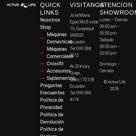
QUICK
VISITANOS
ATENCION
LINKS
SHOWROO
José Maria
Nosotros
Lunes – Viernes
Egas Mz B solar
09:00 am –
Shop
13, Guayaquil
05:00 pm
Máquinas
090503
Sabado
Domesticas
Ecuador
09:00 am –
Máquinas
Tel: 099 398
02:00 pm
8512
Comerciales
Crossfit
Domingo –
Av. El Inca y
Accesorios
Cerrado
Guepi,
Suplementos
Quito 170138
© Active Life
Preguntas
Ecuador
2026
Frecuentes
Tel: 099 390
Política de
4174
Privacidad
Política de
Devolución
Política de