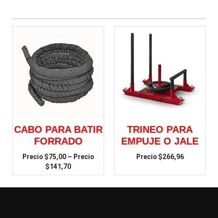
CABO PARA BATIR
TRINEO PARA
FORRADO
EMPUJE O JALE
$
75,00
–
$
266,96
$
141,70