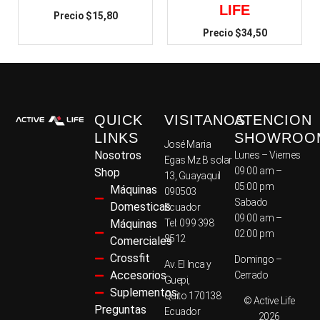
LIFE
$
15,80
$
34,50
QUICK
VISITANOS
ATENCION
LINKS
SHOWROO
José Maria
Nosotros
Lunes – Viernes
Egas Mz B solar
09:00 am –
Shop
13, Guayaquil
05:00 pm
Máquinas
090503
Sabado
Domesticas
Ecuador
09:00 am –
Máquinas
Tel: 099 398
02:00 pm
8512
Comerciales
Crossfit
Domingo –
Av. El Inca y
Accesorios
Cerrado
Guepi,
Suplementos
Quito 170138
© Active Life
Preguntas
Ecuador
2026