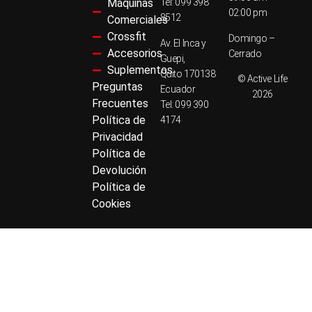
Máquinas
Tel: 099 398
02:00 pm
8512
Comerciales
Crossfit
Domingo –
Av. El Inca y
Accesorios
Cerrado
Guepi,
Suplementos
Quito 170138
© Active Life
Preguntas
Ecuador
2026
Frecuentes
Tel: 099 390
Política de
4174
Privacidad
Política de
Devolución
Política de
Cookies