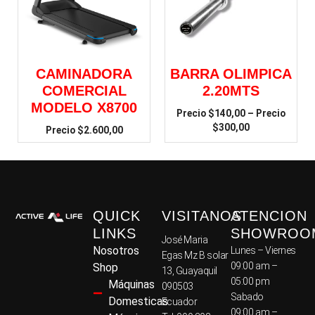
CAMINADORA
BARRA OLIMPICA
COMERCIAL
2.20MTS
MODELO X8700
$
140,00
–
$
300,00
$
2.600,00
QUICK
VISITANOS
ATENCION
LINKS
SHOWROO
José Maria
Nosotros
Lunes – Viernes
Egas Mz B solar
09:00 am –
Shop
13, Guayaquil
05:00 pm
Máquinas
090503
Sabado
Domesticas
Ecuador
09:00 am –