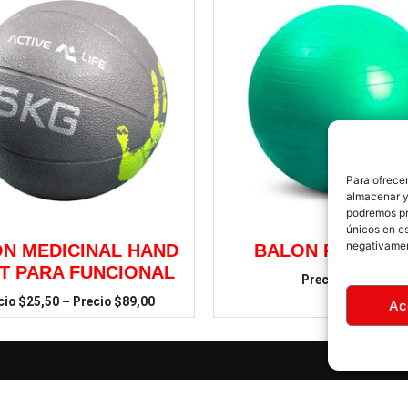
Para ofrecer
almacenar y/
podremos pr
únicos en es
negativamen
N MEDICINAL HAND
BALON PARA YO
NT PARA FUNCIONAL
$
14,50
$
25,50
–
$
89,00
Ac