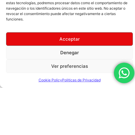
estas tecnologías, podremos procesar datos como el comportamiento de
navegación o los identificadores únicos en este sitio web. No aceptar o
BELT SQUAT D601 NEGRO CON
POLEA GEMELA HORIZONTAL
revocar el consentimiento puede afectar negativamente a ciertas
ROJO
U2016
funciones.
Agregar al Carrito
Agregar al Carrito
Acceptar
Denegar
Ver preferencias
Cookie Policy
Politicas de Privacidad
BANCO DE SENTADILLAS PL32
PRENSA HACK T1057
NEGRO
Agregar al Carrito
Agregar al Carrito