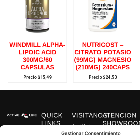
WINDMILL ALPHA-
NUTRICOST –
LIPOIC ACID
CITRATO POTASIO
300MG/60
(99MG) MAGNESIO
CAPSULAS
(210MG) 240CAPS
$
15,49
$
24,50
QUICK
VISITANOS
ATENCION
LINKS
SHOWROO
José Maria
Nosotros
Lunes – Viernes
Gestionar Consentimiento
Egas Mz B solar
09:00 am –
Shop
13, Guayaquil