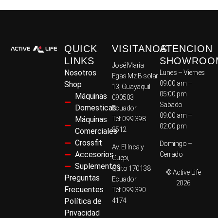
QUICK
VISITANOS
ATENCION
LINKS
SHOWROO
José Maria
Nosotros
Lunes – Viernes
Egas Mz B solar
09:00 am –
Shop
13, Guayaquil
05:00 pm
Máquinas
090503
Sabado
Domesticas
Ecuador
09:00 am –
Máquinas
Tel: 099 398
02:00 pm
8512
Comerciales
Crossfit
Domingo –
Av. El Inca y
Accesorios
Cerrado
Guepi,
Suplementos
Quito 170138
© Active Life
Preguntas
Ecuador
2026
Frecuentes
Tel: 099 390
Política de
4174
Privacidad