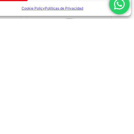
Cookie Policy
Politicas de Privacidad
 ISO
MUTANT HARDCORE ISO
S
CHOCOLATE 1.6LBS
$
43,00