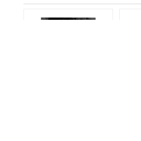
NUTREX 100% WHEY 10LBS
NUTR
VAINILLA
$
155,00