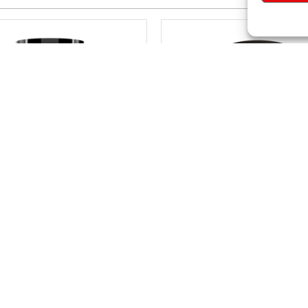
EX 100% WHEY 2LBS
MUTANT HARDCORE
VAINILLA
VAINILLA 1.6LB
$
57,50
$
43,00