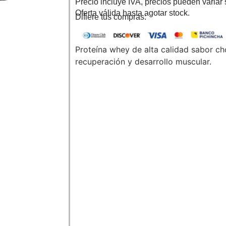
Precio incluye IVA, precios pueden variar 
Oferta válida hasta agotar stock.
Difiere tus compras:
Proteína whey de alta calidad sabor cho
recuperación y desarrollo muscular.