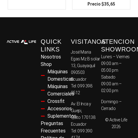
$
35,65
QUICK
VISITANOS
ATENCION
LINKS
SHOWROO
José Maria
Nosotros
Lunes – Viernes
Egas Mz B solar
09:00 am –
Shop
13, Guayaquil
05:00 pm
Máquinas
090503
Sabado
Domesticas
Ecuador
09:00 am –
Máquinas
Tel: 099 398
02:00 pm
8512
Comerciales
Crossfit
Domingo –
Av. El Inca y
Accesorios
Cerrado
Guepi,
Suplementos
Quito 170138
© Active Life
Preguntas
Ecuador
2026
Frecuentes
Tel: 099 390
4174