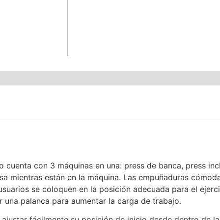
cuenta con 3 máquinas en una: press de banca, press incl
rensa mientras están en la máquina. Las empuñaduras cómod
os usuarios se coloquen en la posición adecuada para el ejer
ar una palanca para aumentar la carga de trabajo.
o ajustar fácilmente su posición de inicio desde dentro de l