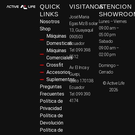
QUICK
VISITANOS
ATENCION
LINKS
SHOWROO
José Maria
Nosotros
Lunes – Viernes
Egas Mz B solar
09:00 am –
Shop
13, Guayaquil
05:00 pm
Máquinas
090503
Sabado
Domesticas
Ecuador
09:00 am –
Máquinas
Tel: 099 398
02:00 pm
8512
Comerciales
Crossfit
Domingo –
Av. El Inca y
Accesorios
Cerrado
Guepi,
Suplementos
Quito 170138
© Active Life
Preguntas
Ecuador
2026
Frecuentes
Tel: 099 390
Política de
4174
Privacidad
Política de
Devolución
Política de