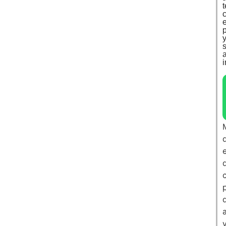
e
a
i