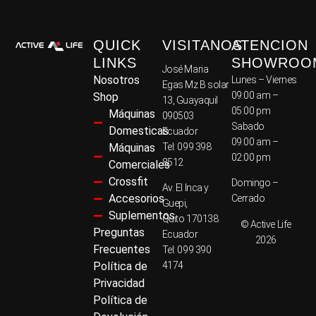
QUICK
VISITANOS
ATENCION
LINKS
SHOWROO
José Maria
Nosotros
Lunes – Viernes
Egas Mz B solar
09:00 am –
Shop
13, Guayaquil
05:00 pm
Máquinas
090503
Sabado
Domesticas
Ecuador
09:00 am –
Máquinas
Tel: 099 398
02:00 pm
8512
Comerciales
Crossfit
Domingo –
Av. El Inca y
Accesorios
Cerrado
Guepi,
Suplementos
Quito 170138
© Active Life
Preguntas
Ecuador
2026
Frecuentes
Tel: 099 390
Política de
4174
Privacidad
Política de