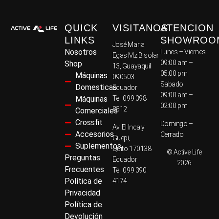
QUICK
VISITANOS
ATENCION
LINKS
SHOWROO
José Maria
Nosotros
Lunes – Viernes
Egas Mz B solar
09:00 am –
Shop
13, Guayaquil
05:00 pm
Máquinas
090503
Sabado
Domesticas
Ecuador
09:00 am –
Máquinas
Tel: 099 398
02:00 pm
8512
Comerciales
Crossfit
Domingo –
Av. El Inca y
Accesorios
Cerrado
Guepi,
Suplementos
Quito 170138
© Active Life
Preguntas
Ecuador
2026
Frecuentes
Tel: 099 390
Política de
4174
Privacidad
Política de
Devolución