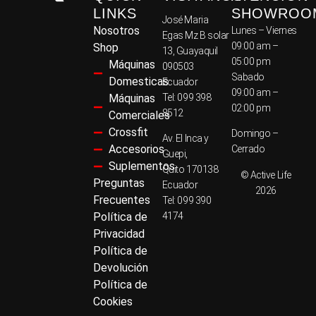
LINKS
SHOWROO
José Maria
Nosotros
Lunes – Viernes
Egas Mz B solar
09:00 am –
Shop
13, Guayaquil
05:00 pm
Máquinas
090503
Sabado
Domesticas
Ecuador
09:00 am –
Máquinas
Tel: 099 398
02:00 pm
8512
Comerciales
Crossfit
Domingo –
Av. El Inca y
Accesorios
Cerrado
Guepi,
Suplementos
Quito 170138
© Active Life
Preguntas
Ecuador
2026
Frecuentes
Tel: 099 390
Política de
4174
Privacidad
Política de
Devolución
Política de
Cookies