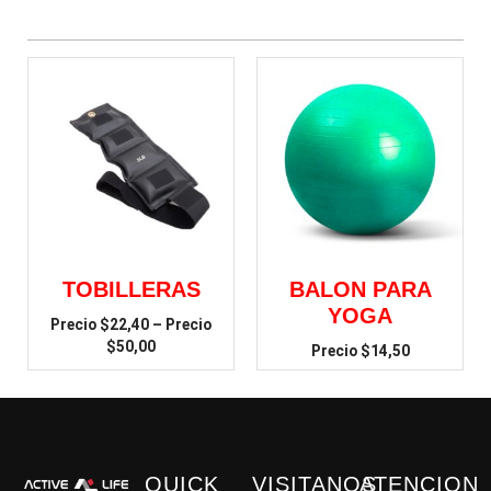
TOBILLERAS
BALON PARA
YOGA
$
22,40
–
$
50,00
$
14,50
QUICK
VISITANOS
ATENCION