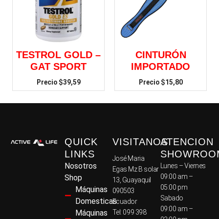
TESTROL GOLD –
CINTURÓN
GAT SPORT
IMPORTADO
$
39,59
$
15,80
QUICK
VISITANOS
ATENCION
LINKS
SHOWROO
José Maria
Nosotros
Lunes – Viernes
Egas Mz B solar
09:00 am –
Shop
13, Guayaquil
05:00 pm
Máquinas
090503
Sabado
Domesticas
Ecuador
09:00 am –
Máquinas
Tel: 099 398