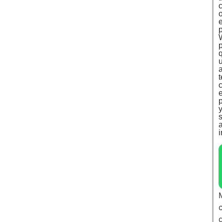
e
a
i