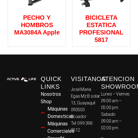
PECHO Y
BICICLETA
HOMBROS
ESTATICA
MA3084A Apple
PROFESIONAL
5817
QUICK
VISITANOS
ATENCION
LINKS
SHOWROO
José Maria
Nosotros
Lunes – Viernes
Egas Mz B solar
09:00 am –
Shop
13, Guayaquil
05:00 pm
Máquinas
090503
Sabado
Domesticas
Ecuador
09:00 am –
Máquinas
Tel: 099 398
02:00 pm
8512
Comerciales