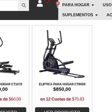
0
PARA HOGAR
USO
SUPLEMENTOS
AC
 HOGAR CT1070
ELÍPTICA PARA HOGAR CT8009
0,00
$
850,00
s de
$60.00
en 12 Cuotas de
$70.83